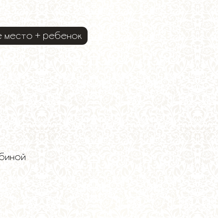
е место + ребенок
абиной