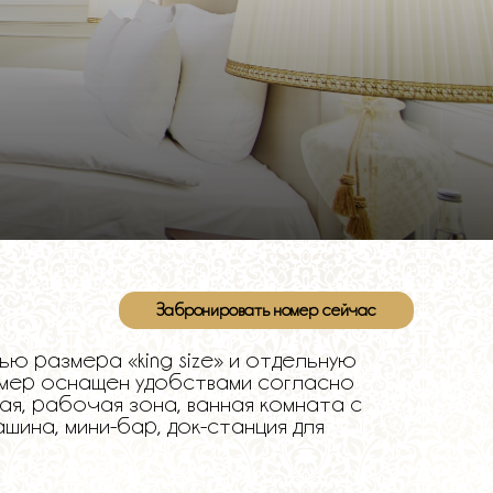
Забронировать номер сейчас
ю размера «king size» и отдельную
омер оснащен удобствами согласно
я, рабочая зона, ванная комната с
шина, мини-бар, док-станция для