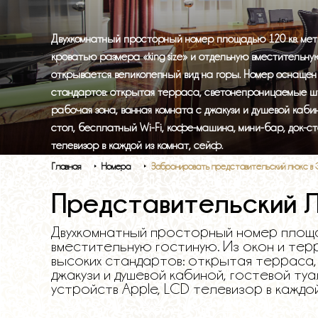
Двухкомнатный просторный номер площадью 120 кв. ме
кроватью размера «king size» и отдельную вместительну
открывается великолепный вид на горы. Номер оснащен
стандартов: открытая терраса, светонепроницаемые шт
рабочая зона, ванная комната с джакузи и душевой каби
стол, бесплатный Wi-Fi, кофе-машина, мини-бар, док-ст
телевизор в каждой из комнат, сейф.
Главная
Номера
Забронировать представительский люкс в
Представительский 
Двухкомнатный просторный номер площад
вместительную гостиную. Из окон и тер
высоких стандартов: открытая терраса,
джакузи и душевой кабиной, гостевой ту
устройств Apple, LCD телевизор в каждо