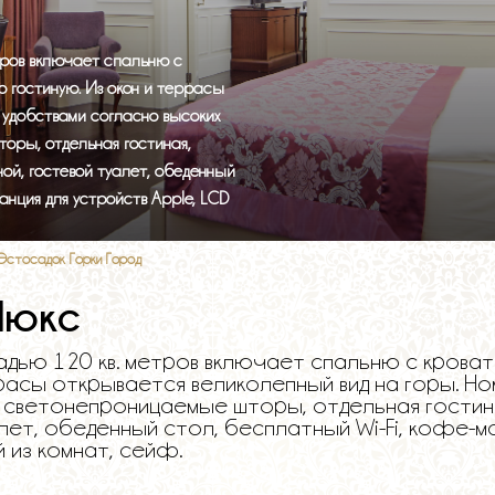
Тренажерный зал
Детский бассейн
тров включает спальню с
ю гостиную. Из окон и террасы
 удобствами согласно высоких
оры, отдельная гостиная,
ной, гостевой туалет, обеденный
анция для устройств Apple, LCD
 Эстосадок Горки Город
Люкс
ью 120 кв. метров включает спальню с кровать
расы открывается великолепный вид на горы. Н
 светонепроницаемые шторы, отдельная гостина
алет, обеденный стол, бесплатный Wi-Fi, кофе-ма
й из комнат, сейф.