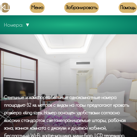
Меню
Забронировать
Помощь
Номера:
Стильные и комфортабельные однокомнатные номера
площадью 32 кв. метров с видом на горы предлагают кровать
размера «king size». Номер оснащен удобствами согласно
высоких стандартов: светонепроницаемые шторы, рабочая
зона, ванная комната с джакузи и душевой кабиной,
бесплатный Wi-Fi, кофе-машина, мини-бар, LCD телевизор,