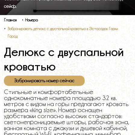
сейф.
Главная
Номера
Забронировать делюкс с двуспальной кроватью в Эстосадок Горки
Город
Делюкс с двуспальной
кроватью
Забронировать номер сейчас
Стильные и комфортабельные
однокомнатные номера площадью 32 кв.
метров с видом на горы предлагают кровать
размера «king size». Номер оснащен
удобствами согласно высоких стандартов:
светонепроницаемые шторы, рабочая зона,
ванная комната с джакузи и душевой кабиной,
бесплатный Wi-Fi, кофе-машина, мини-бар,